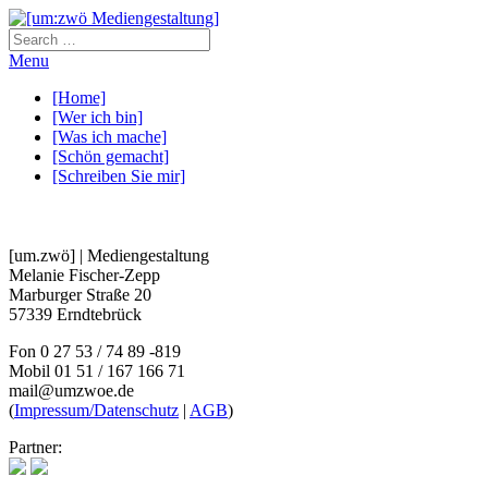
Menu
[Home]
[Wer ich bin]
[Was ich mache]
[Schön gemacht]
[Schreiben Sie mir]
[um.zwö] | Mediengestaltung
Melanie Fischer-Zepp
Marburger Straße 20
57339 Erndtebrück
Fon 0 27 53 / 74 89 -819
Mobil 01 51 / 167 166 71
mail@umzwoe.de
(
Impressum/Datenschutz
|
AGB
)
Partner: