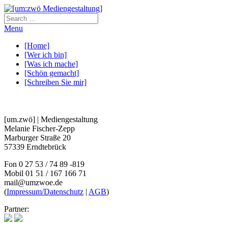
Menu
[Home]
[Wer ich bin]
[Was ich mache]
[Schön gemacht]
[Schreiben Sie mir]
[um.zwö] | Mediengestaltung
Melanie Fischer-Zepp
Marburger Straße 20
57339 Erndtebrück
Fon 0 27 53 / 74 89 -819
Mobil 01 51 / 167 166 71
mail@umzwoe.de
(
Impressum/Datenschutz
|
AGB
)
Partner: